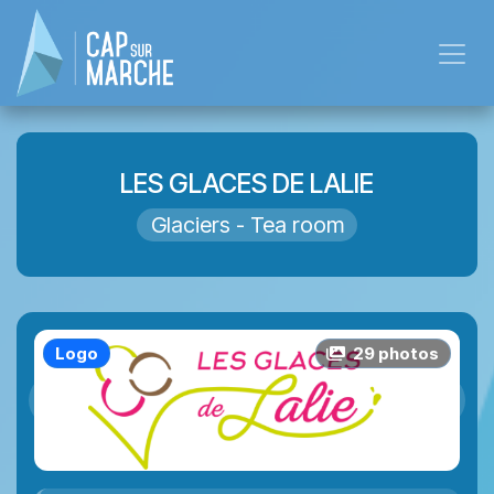
Se rendre au contenu
LES GLACES DE LALIE
Glaciers - Tea room
Logo
29
photo
s
Précédent
Suiva