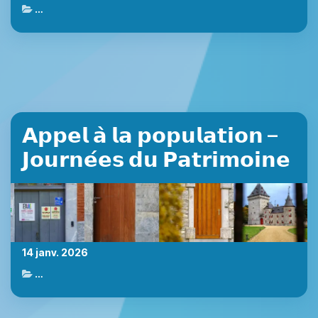
Actualités de Marche-en-Famenne
𝗔𝗽𝗽𝗲𝗹 𝗮̀ 𝗹𝗮 𝗽𝗼𝗽𝘂𝗹𝗮𝘁𝗶𝗼𝗻 –
𝗝𝗼𝘂𝗿𝗻𝗲́𝗲𝘀 𝗱𝘂 𝗣𝗮𝘁𝗿𝗶𝗺𝗼𝗶𝗻𝗲
14 janv. 2026
Actualités de Marche-en-Famenne