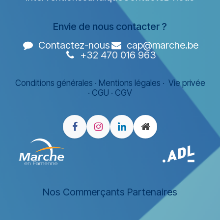
Envie de nous contacter ?
Contactez-nous
cap@marche.be
+32 470 016 963
Conditions générales
·
Mentions légales
·
Vie privée
·
CGU
·
CGV
Nos Commerçants Partenaires