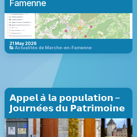
Famenne
21 May 2026
Actualités de Marche-en-Famenne
𝗔𝗽𝗽𝗲𝗹 𝗮̀ 𝗹𝗮 𝗽𝗼𝗽𝘂𝗹𝗮𝘁𝗶𝗼𝗻 –
𝗝𝗼𝘂𝗿𝗻𝗲́𝗲𝘀 𝗱𝘂 𝗣𝗮𝘁𝗿𝗶𝗺𝗼𝗶𝗻𝗲