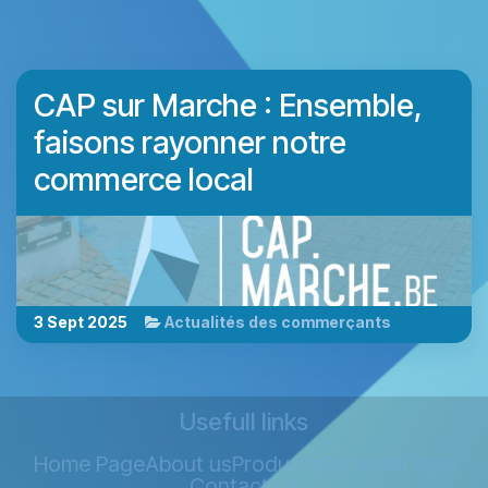
CAP sur Marche : Ensemble,
faisons rayonner notre
commerce local
3 Sept 2025
Actualités des commerçants
Usefull links
Home Page
About us
Products
Services
Legal
Contact Us