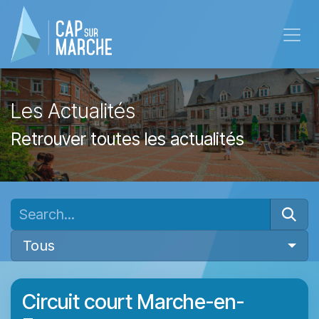
Skip to Content
Les Actualités
Retrouver toutes les actualités
Tous
Circuit court Marche-en-