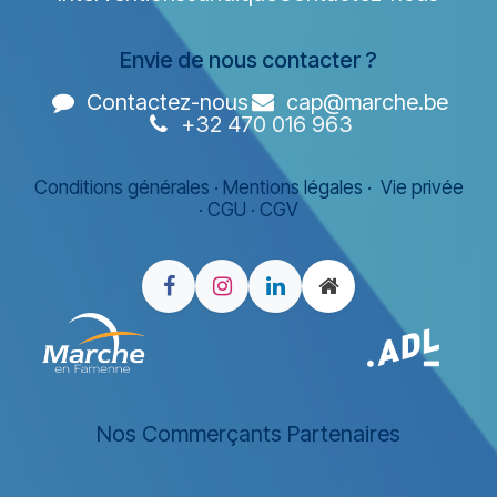
Envie de nous contacter ?
Contactez-nous
cap@marche.be
+32 470 016 963
Conditions générales
·
Mentions légales
·
Vie privée
·
CGU
·
CGV
Nos Commerçants Partenaires