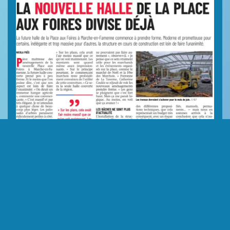
Par Nicolas Poës, SudInfo