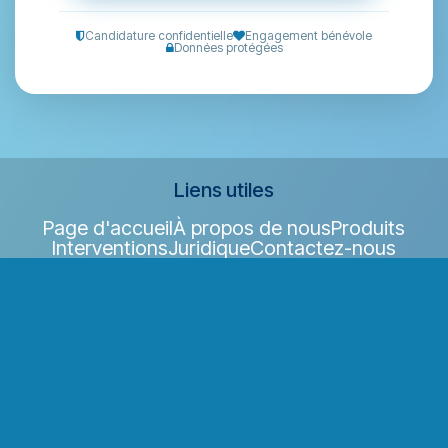
Candidature confidentielle
Engagement bénévole
Données protégées
Liens utiles
Page d'accueil
À propos de nous
Produits
Interventions
Juridique
Contactez-nous
Envie de nous contacter ?
Contactez-nous
cap@marche.be
+32 470 016 963
Conditions générales
·
Mentions légales
·
Vie privée
·
CGU
·
CGV