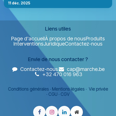
11 déc. 2025
Liens utiles
Page d'accueil
À propos de nous
Produits
Interventions
Juridique
Contactez-nous
Envie de nous contacter ?
Contactez-nous
cap@marche.be
+32 470 016 963
Conditions générales
·
Mentions légales
·
Vie privée
·
CGU
·
CGV