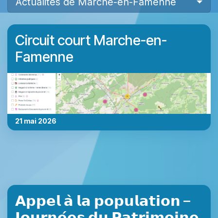
Actualités de Marche-en-Famenne
Circuit court Marche-en-
Famenne
21 mai 2026
𝗔𝗽𝗽𝗲𝗹 𝗮̀ 𝗹𝗮 𝗽𝗼𝗽𝘂𝗹𝗮𝘁𝗶𝗼𝗻 –
𝗝𝗼𝘂𝗿𝗻𝗲́𝗲𝘀 𝗱𝘂 𝗣𝗮𝘁𝗿𝗶𝗺𝗼𝗶𝗻𝗲