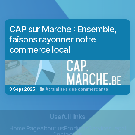
CAP sur Marche : Ensemble,
faisons rayonner notre
commerce local
3 Sept 2025
Actualités des commerçants
Usefull links
Home Page
About us
Products
Services
Legal
Contact Us