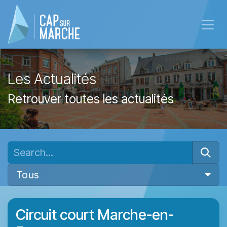
Skip to Content
Les Actualités
Retrouver toutes les actualités
Tous
Circuit court Marche-en-