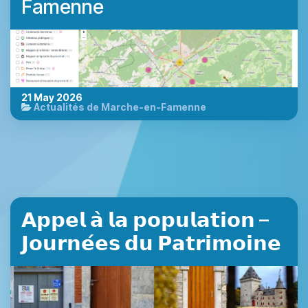
Famenne
21 May 2026
Actualités de Marche-en-Famenne
𝗔𝗽𝗽𝗲𝗹 𝗮̀ 𝗹𝗮 𝗽𝗼𝗽𝘂𝗹𝗮𝘁𝗶𝗼𝗻 –
𝗝𝗼𝘂𝗿𝗻𝗲́𝗲𝘀 𝗱𝘂 𝗣𝗮𝘁𝗿𝗶𝗺𝗼𝗶𝗻𝗲