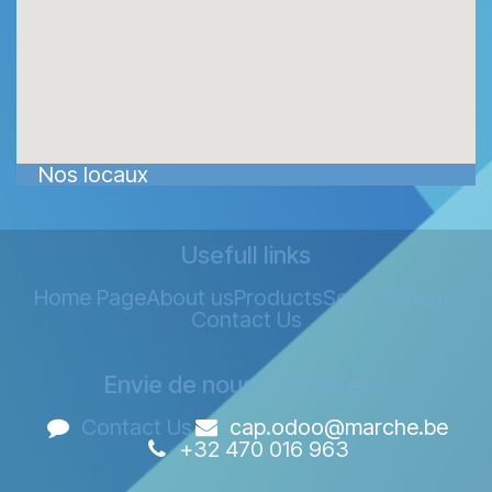
Nos locaux
Usefull links
Home Page
About us
Products
Services
Legal
Contact Us
Envie de nous contacter ?
Contact Us
cap.odoo@marche.be
+32 470 016 963