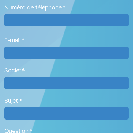
Numéro de téléphone
*
E-mail
*
Société
Sujet
*
Question
*