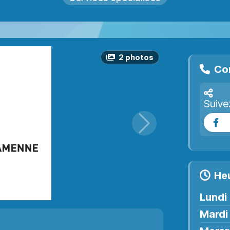
2
photo
s
Co
Suive
Fa
Suivant
He
Lundi
Mardi