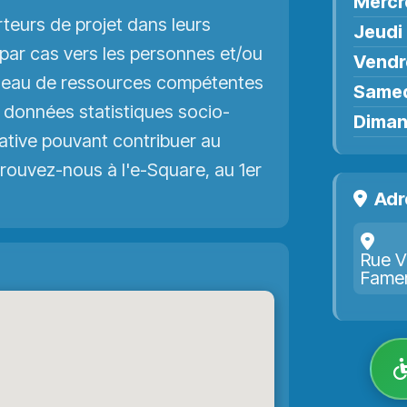
Mercr
teurs de projet dans leurs
Jeudi
 par cas vers les personnes et/ou
Vendr
réseau de ressources compétentes
Same
s données statistiques socio-
Dima
iative pouvant contribuer au
ouvez-nous à l'e-Square, au 1er
Adr
Rue V
Fame