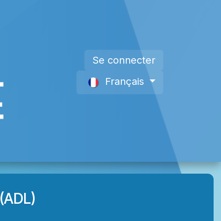
Se connecter
Français
s
Devenir Membre
À propos de nous
(ADL)