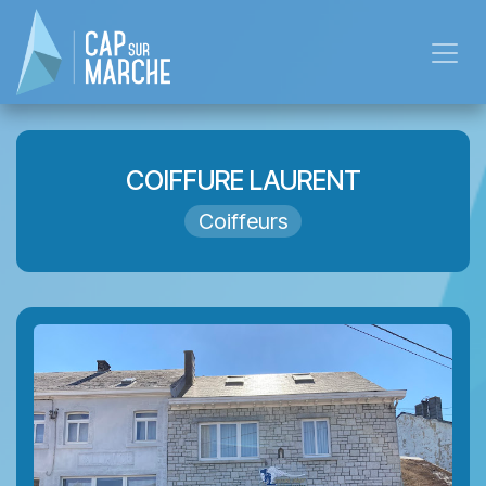
Se rendre au contenu
COIFFURE LAURENT
Coiffeurs