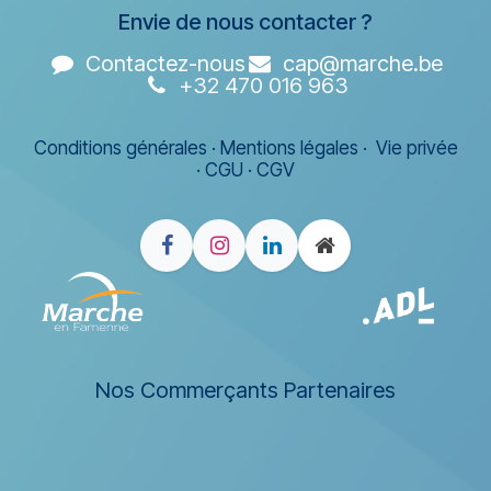
Envie de nous contacter ?
Contactez-nous
cap@marche.be
+32 470 016 963
Conditions générales
·
Mentions légales
·
Vie privée
·
CGU
·
CGV
Nos Commerçants Partenaires