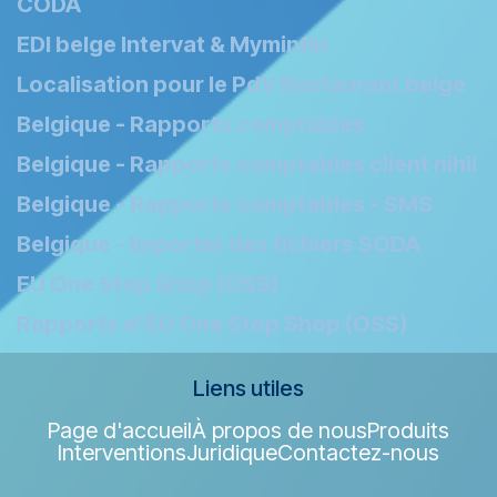
CODA
EDI belge Intervat & Myminfin
Localisation pour le PdV Restaurant belge
Belgique - Rapports comptables
Belgique - Rapports comptables client nihil
Belgique - Rapports comptables - SMS
Belgique - Importer des fichiers SODA
EU One Stop Shop (OSS)
Rapports d'EU One Stop Shop (OSS)
Liens utiles
Page d'accueil
À propos de nous
Produits
Interventions
Juridique
Contactez-nous