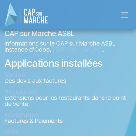
Se rendre au contenu
CAP sur Marche ASBL
Informations sur le CAP sur Marche ASBL
instance d’Odoo,
l’ERP Open Source
.
Applications installées
Ventes
Des devis aux factures
Restaurant
Extensions pour les restaurants dans le point
de vente
Facturation
Factures & Paiements
CRM