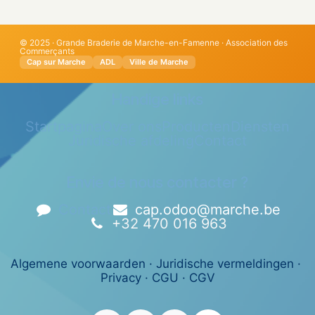
© 2025 · Grande Braderie de Marche-en-Famenne · Association des
Commerçants
Cap sur Marche
ADL
Ville de Marche
Handige links
Startpagina
Over ons
Producten
Diensten
Juridische afdeling
Contact
Envie de nous contacter ?
Contact
cap.odoo@marche.be
+32 470 016 963
Algemene voorwaarden
·
Juridische vermeldingen
·
Privacy
·
CGU
·
CGV