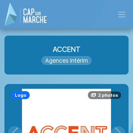
Se rendre au contenu
ACCENT
Agences intérim
Logo
2
photo
s