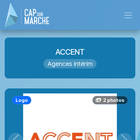
Se rendre au contenu
ACCENT
Agences intérim
Logo
2
photo
s