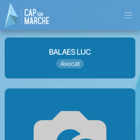
Se rendre au contenu
BALAES LUC
Avocat