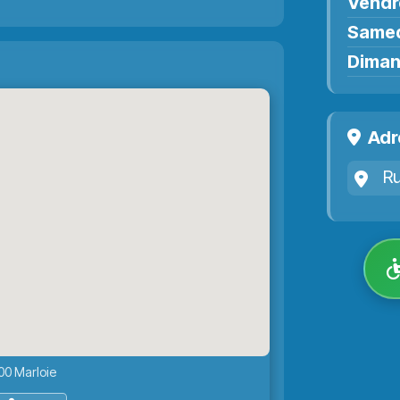
Vendr
Same
Dima
Adr
Ru
00 Marloie