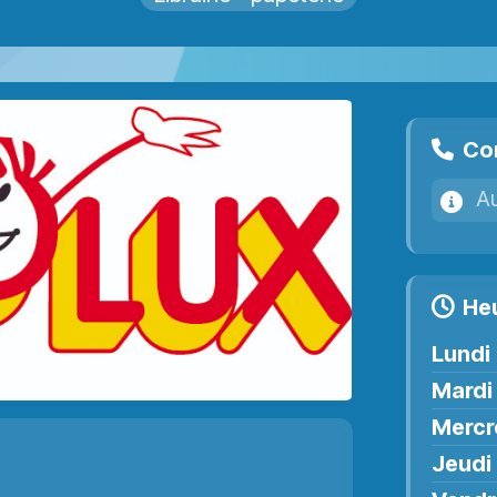
Co
A
He
Lundi
Mardi
Mercr
Jeudi