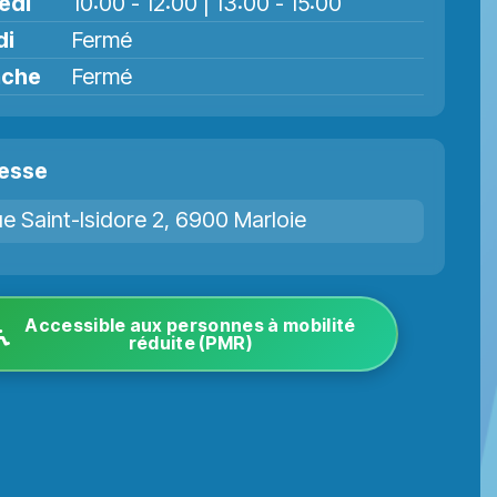
edi
10:00 - 12:00 | 13:00 - 15:00
di
Fermé
nche
Fermé
esse
e Saint-Isidore 2, 6900 Marloie
Accessible aux personnes à mobilité
réduite (PMR)