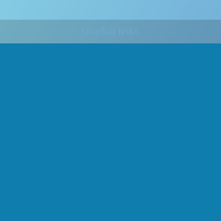
Usefull links
Home Page
About us
Products
Services
Legal
Contact Us
Envie de nous contacter ?
Contact Us
cap.odoo@marche.be
+32 470 016 963
General conditions
·
Legal notices
·
Privacy
·
Terms of
use
·
General sales conditions