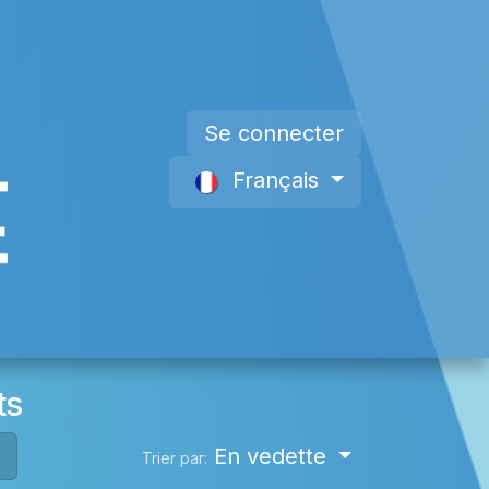
Se connecter
Français
s
Devenir Membre
À propos de nous
ts
En vedette
Trier par: