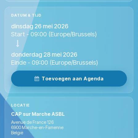
DATUM & TIJD
dinsdag 26 mei 2026
Start -
09:00
(
Europe/Brussels
)
donderdag 28 mei 2026
Einde -
09:00
(
Europe/Brussels
)
Toevoegen aan Agenda
LOCATIE
CAP sur Marche ASBL
Avenue de France 126
6900 Marche-en-Famenne
België