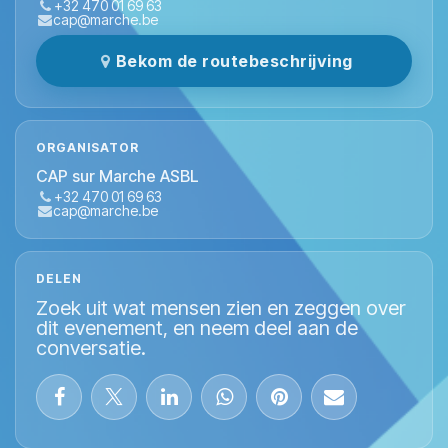
+32 470 01 69 63
cap@marche.be
Bekom de routebeschrijving
ORGANISATOR
CAP sur Marche ASBL
+32 470 01 69 63
cap@marche.be
DELEN
Zoek uit wat mensen zien en zeggen over
dit evenement, en neem deel aan de
conversatie.