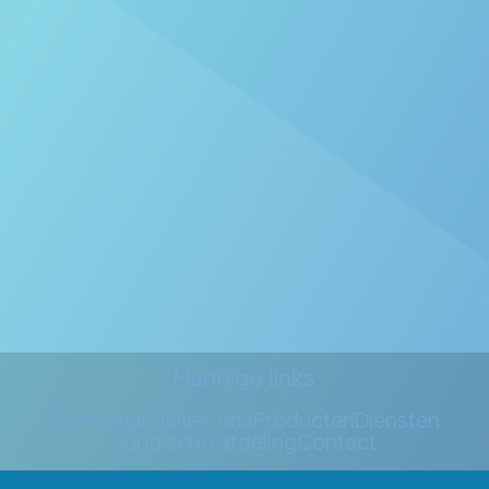
Handige links
Startpagina
Over ons
Producten
Diensten
Juridische afdeling
Contact