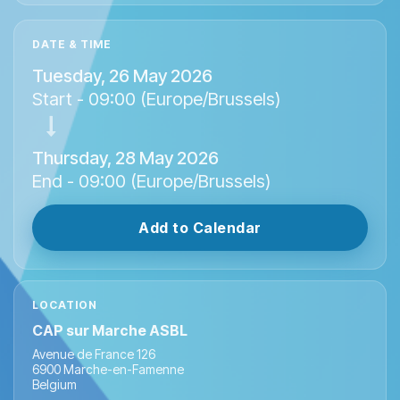
DATE & TIME
Tuesday, 26 May 2026
Start -
09:00
(
Europe/Brussels
)
Thursday, 28 May 2026
End -
09:00
(
Europe/Brussels
)
Add to Calendar
LOCATION
CAP sur Marche ASBL
Avenue de France 126
6900 Marche-en-Famenne
Belgium