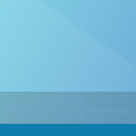
Usefull links
Home Page
About us
Products
Services
Legal
Contact Us
Envie de nous contacter ?