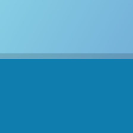
Liens utiles
Page d'accueil
À propos de nous
Produits
Interventions
Juridique
Contactez-nous
Envie de nous contacter ?
Contactez-nous
cap@marche.be
+32 470 016 963
Conditions générales
·
Mentions légales
·
Vie privée