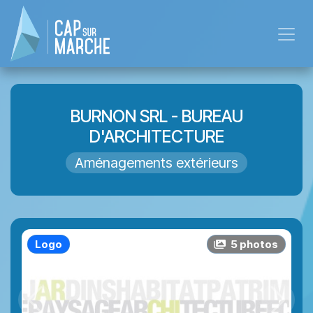
Se rendre au contenu
BURNON SRL - BUREAU
D'ARCHITECTURE
Aménagements extérieurs
Logo
5
photo
s
Précédent
Suiva