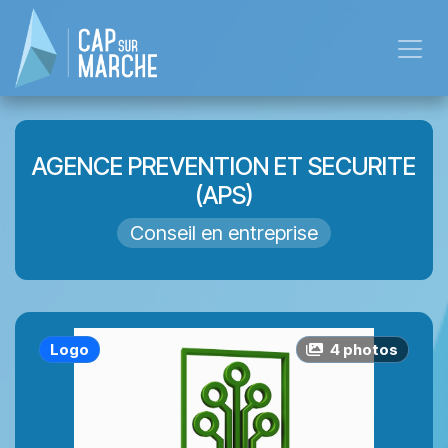
Se rendre au contenu
AGENCE PREVENTION ET SECURITE
(APS)
Conseil en entreprise
Logo
4
photo
s