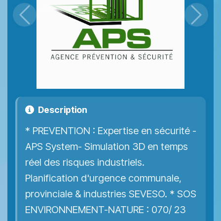
Précédent
Suiva
Description
* PREVENTION : Expertise en sécurité -
APS System- Simulation 3D en temps
réel des risques industriels.
Planification d'urgence communale,
provinciale & industries SEVESO. * SOS
ENVIRONNEMENT-NATURE : 070/ 23