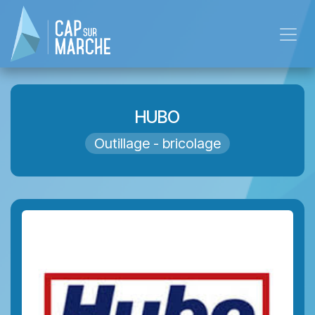
Skip to Content
HUBO
Outillage - bricolage