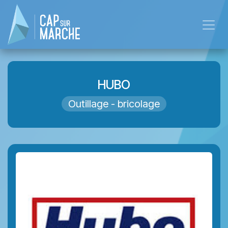
Skip to Content
HUBO
Outillage - bricolage