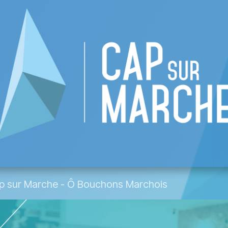
re CAP
Liste des commerces
Événement
p sur Marche - Ô Bouchons Marchois