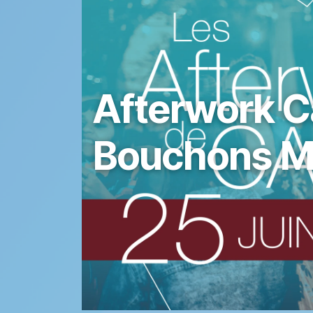
Afterwork C
Bouchons M