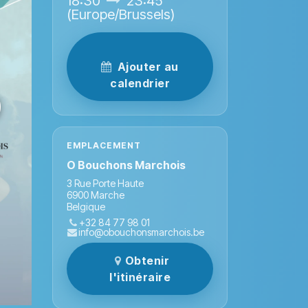
18:30
23:45
(
Europe/Brussels
)
Ajouter au
calendrier
Ô
EMPLACEMENT
O Bouchons Marchois
3 Rue Porte Haute
6900 Marche
Belgique
+32 84 77 98 01
info@obouchonsmarchois.be
Obtenir
l'itinéraire