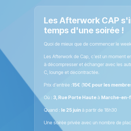
Les Afterwork CAP s'i
temps d'une soirée !
Quoi de mieux que de commencer le week-
Les Afterwork de Cap, c'est un moment e
à décompresser et échanger avec les autr
C, lounge et décontractée.
Prix d'entrée :
15€
(
10€ pour les membre
Où :
3, Rue Porte Haute
à
Marche-en-
Quand :
le 25 juin
à partir de 18
h30
Une soirée privée avec un nombre de place