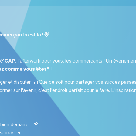
mmerçants est là ! 🌟
é'CAP
, l'afterwork pour vous, les commerçants ! Un événemen
ez comme vous êtes"
!
nger et discuter. 🤔 Que ce soit pour partager vos succès passés
er sur l'avenir, c'est l'endroit parfait pour le faire. L'inspiratio
bien démarrer ! 🍹
soirée. 🎶