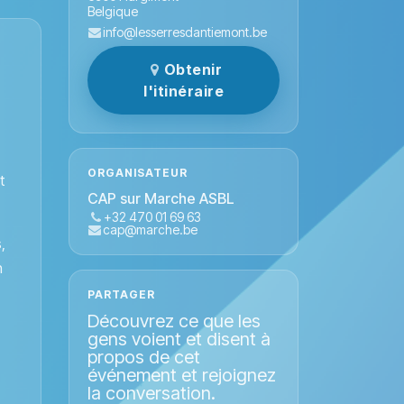
Belgique
info@lesserresdantiemont.be
Obtenir
l'itinéraire
ORGANISATEUR
t
CAP sur Marche ASBL
+32 470 01 69 63
cap@marche.be
,
n
PARTAGER
Découvrez ce que les
gens voient et disent à
propos de cet
événement et rejoignez
la conversation.