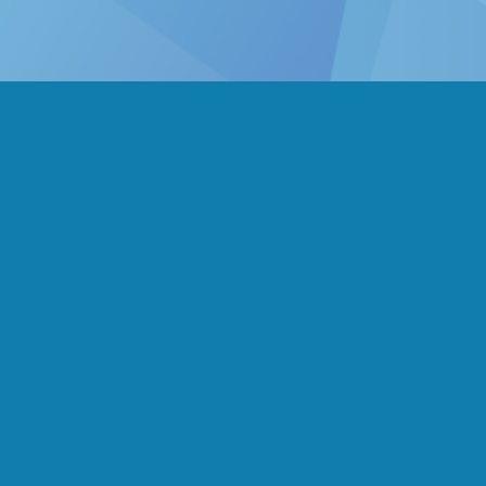
Envie de nous contacter ?
Contactez-nous
cap@marche.be
+32 470 016 963