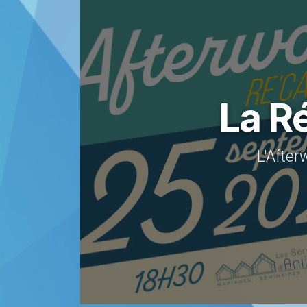
La R
L'Afte