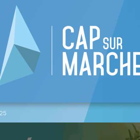
re CAP
Liste des commerces
Événement
25