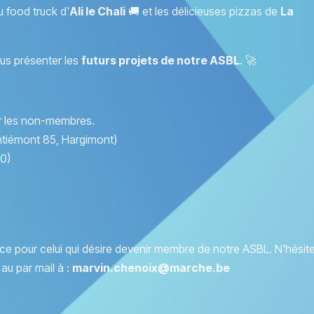
u food truck d'
Ali le Chali
🚚 et les délicieuses pizzas de
La
ous présenter les
futurs projets de notre ASBL
. 🚀
r les non-membres.
ntiémont 85, Hargimont)
0)
place pour celui qui désire devenir membre de notre ASBL. N'hésit
au par mail à :
marvin.chenoix@marche.be