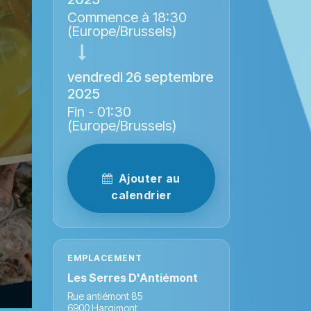
Commence à
18:30
(
Europe/Brussels
)
vendredi 26 septembre
2025
Fin -
01:30
(
Europe/Brussels
)
Ajouter au
calendrier
EMPLACEMENT
Les Serres D'Antiémont
Rue antiémont 85
6900 Hargimont