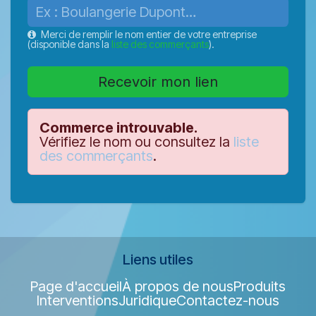
Merci de remplir le nom entier de votre entreprise
(disponible dans la
liste des commerçants
).
Recevoir mon lien
Commerce introuvable.
Vérifiez le nom ou consultez la
liste
des commerçants
.
Liens utiles
Page d'accueil
À propos de nous
Produits
Interventions
Juridique
Contactez-nous