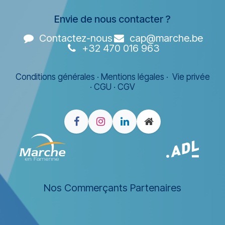
Envie de nous contacter ?
Contactez-nous
cap@marche.be
+32 470 016 963
Conditions générales
·
Mentions légales
·
Vie privée
·
CGU
·
CGV
Nos Commerçants Partenaires