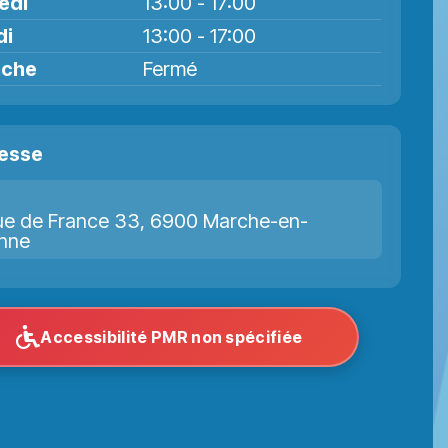
edi
13:00 - 17:00
di
13:00 - 17:00
nche
Fermé
esse
e de France 33, 6900 Marche-en-
nne
Accessibilité PMR non spécifiée