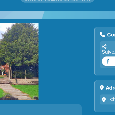
Co
Suive
Fa
Adr
c