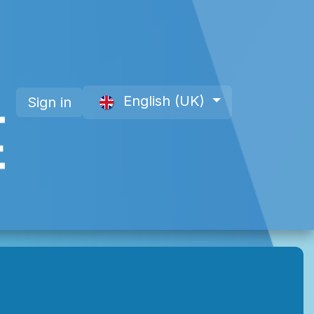
English (UK)
Sign in
 a Member
About Us
Offre site web CAP