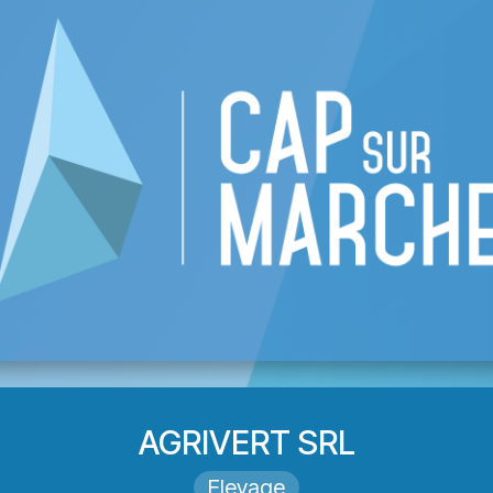
 CAP
List of businesses
Events
Become
AGRIVERT SRL
Elevage