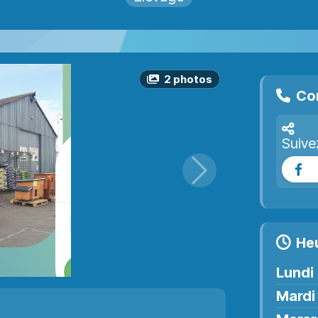
2
photo
s
Co
Suive
Fa
Suivant
He
Lundi
Mardi