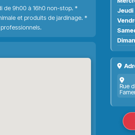
Mercr
i de 9h00 à 16h0 non-stop. *
Jeudi
imale et produits de jardinage. *
Vendr
 professionnels.
Same
Dima
Adr
Rue d
Fame