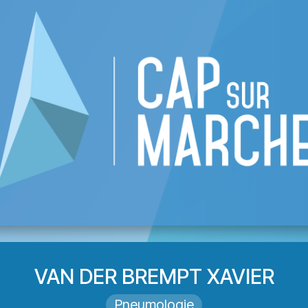
 CAP
List of businesses
Events
Become
VAN DER BREMPT XAVIER
Pneumologie