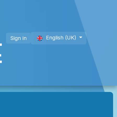
English (UK)
Sign in
 a Member
About Us
Offre site web CAP