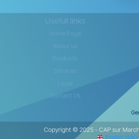
Usefull links
Home Page
About us
Products
Services
Legal
Contact Us
Gen
Copyright © 2025 - CAP sur Marche
English (UK)