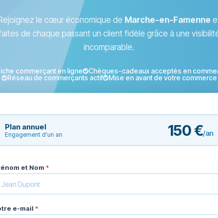
Rejoignez le cœur économique de
Marche-en-Famenne
e
faites de chaque passant un client fidèle grâce à une visibilit
incomparable.
iche commerçant en ligne
Chèques-cadeaux acceptés en comme
Réseau de commerçants actif
Mise en avant de votre commerce
150 €
Plan annuel
/an
Engagement d'un an
rénom et Nom
*
otre e-mail
*