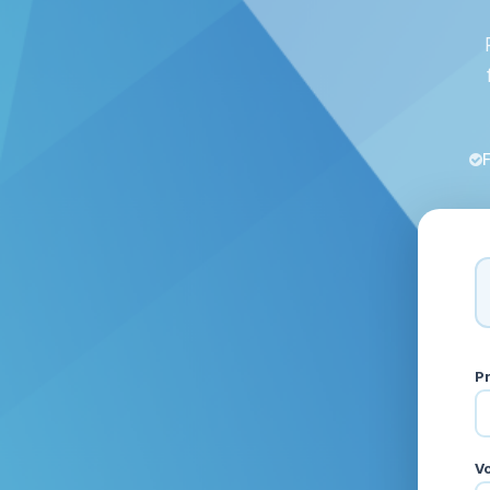
F
P
V