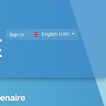
English (UK)
Sign in
 a Member
About Us
Offre site web CAP
enaire