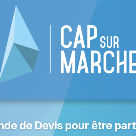
 CAP
List of businesses
Events
Become
de de Devis pour être part