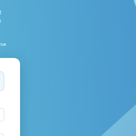
t
é
rce