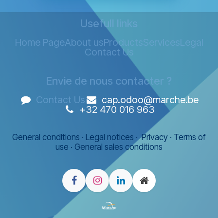
Usefull links
Home Page
About us
Products
Services
Legal
Contact Us
Envie de nous contacter ?
Contact Us
cap.odoo@marche.be
+32 470 016 963
General conditions
·
Legal notices
·
Privacy
·
Terms of
use
·
General sales conditions